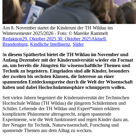
Am 8. November startet die Kinderuni der TH Wildau ins
Wintersemester 2025/2026 - Foto: © Mareike Rammelt
Redaktion
29. Oktober 2025
30. Oktober 2025
Aktuell
,
Brandenburg
,
Kindliche Intelligenz
,
Slider
I
n diesem Spätherbst bietet die TH Wildau im November und
Anfang Dezember mit der Kinderuniversität wieder ein Format
an, um bereits die Jüngsten für wissenschaftliche Themen und
Technik zu begeistern. Eingeladen sind alle Kinder, besonders
der zweiten bis sechsten Klassen, die Interesse an einer
spannenden Entdeckungsreise durch die Welt der Wissenschaft
haben und dabei Hochschulatmosphäre schnuppern wollen.
Seit vielen Jahren begeistert die Kinderuniversität der Technischen
Hochschule Wildau (TH Wildau) die jüngeren Schülerinnen und
Schüler. Lehrende der TH Wildau und Expert*innen erklären
komplizierte Phänomene altersgerecht, zeigen spannende
Experimente, wie die Welt funktioniert und regen Kinder dazu an,
ihre Neugier für Technik, Naturwissenschaft, Forschung und
spannende Themen aus dem Alltag zu wecken.