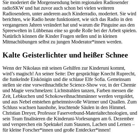
Sie moderiert die Morgensendung beim regionalen Radiosender
radioSKW und hat zuvor auch schon bei vielen weiteren
Radiosendern, unter anderem auch Kinderradio, moderiert. Sie wird
berichten, wie Radio heute funktioniert, wie sich das Radio in den
vergangenen Jahren verändert hat und warum die Pinguine aus den
Spreewelten in Lübbenau eine so große Rolle bei der Arbeit spielen.
Natürlich können die Kinder Fragen stellen und in kleinen
Mitmachübungen selbst zu jungen Moderator*innen werden.
Kalte Geisterlichter und heißer Schnee
Wenn der Nikolaus mit seinen Gehilfen zur Kinderuni kommt,
wird’s magisch! An seiner Seite: Der gesprächige Knecht Ruprecht,
die funkelnde Eiskönigin und die schlaue Elfe Sofia. Gemeinsam
stellen sie eine vorweihnachtliche Science-Show vor, in der Chemie
und Magie verschmelzen: Lichtstrahlen tanzen, Farben messen die
Zeit, Lebkuchen und Schokoweihnachtsmänner werden vergoldet,
und aus Nebel entstehen geheimnisvolle Würmer und Quallen. Zum
Schluss wachsen haushohe, leuchtende Säulen in den Himmel.
Christian Dreyer, Professor Faserverbund-Materialtechnologien, und
sein Team finalisieren die Kinderuni-Vorlesungen am 6. Dezember
und versprechen ein Spektakel zum Staunen, Lachen und Lernen –
für kleine Forscher*innen und große Entdecker*innen!