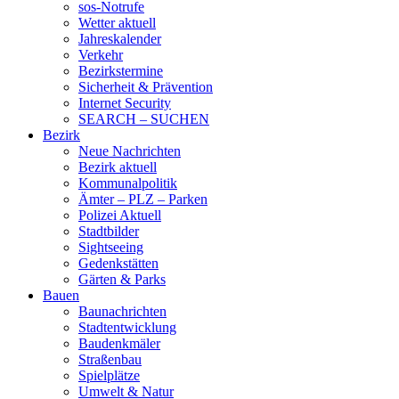
sos-Notrufe
Wetter aktuell
Jahreskalender
Verkehr
Bezirkstermine
Sicherheit & Prävention
Internet Security
SEARCH – SUCHEN
Bezirk
Neue Nachrichten
Bezirk aktuell
Kommunalpolitik
Ämter – PLZ – Parken
Polizei Aktuell
Stadtbilder
Sightseeing
Gedenkstätten
Gärten & Parks
Bauen
Baunachrichten
Stadtentwicklung
Baudenkmäler
Straßenbau
Spielplätze
Umwelt & Natur