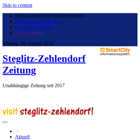
Skip to content
Einfach.SmartCity.Machen:Berlin!
-
Artikel veröffentlichen
|
Anzeige aufgeben |
Autor werden
Montag, 10. August 2026
Steglitz-Zehlendorf
Zeitung
Unabhängige Zeitung seit 2017
Aktuell