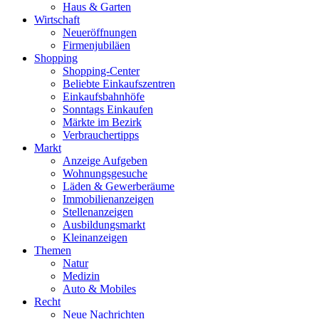
Haus & Garten
Wirtschaft
Neueröffnungen
Firmenjubiläen
Shopping
Shopping-Center
Beliebte Einkaufszentren
Einkaufsbahnhöfe
Sonntags Einkaufen
Märkte im Bezirk
Verbrauchertipps
Markt
Anzeige Aufgeben
Wohnungsgesuche
Läden & Gewerberäume
Immobilienanzeigen
Stellenanzeigen
Ausbildungsmarkt
Kleinanzeigen
Themen
Natur
Medizin
Auto & Mobiles
Recht
Neue Nachrichten