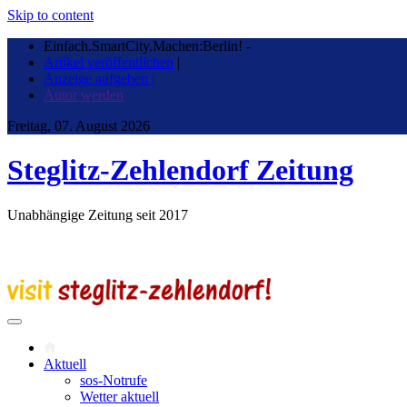
Skip to content
Einfach.SmartCity.Machen:Berlin!
-
Artikel veröffentlichen
|
Anzeige aufgeben |
Autor werden
Freitag, 07. August 2026
Steglitz-Zehlendorf Zeitung
Unabhängige Zeitung seit 2017
Aktuell
sos-Notrufe
Wetter aktuell