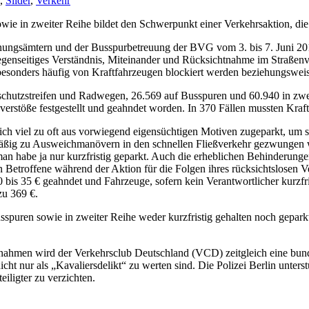
,
Slider
,
Verkehr
 in zweiter Reihe bildet den Schwerpunkt einer Verkehrsaktion, die se
rdnungsämtern und der Busspurbetreuung der BVG vom 3. bis 7. Juni 2
 gegenseitiges Verständnis, Miteinander und Rücksichtnahme im Straß
esonders häufig von Kraftfahrzeugen blockiert werden beziehungsweise
hutzstreifen und Radwegen, 26.569 auf Busspuren und 60.940 in zweit
verstöße festgestellt und geahndet worden. In 370 Fällen mussten Kra
h viel zu oft aus vorwiegend eigensüchtigen Motiven zugeparkt, um sic
äßig zu Ausweichmanövern in den schnellen Fließverkehr gezwungen w
g, man habe ja nur kurzfristig geparkt. Auch die erheblichen Behinder
Betroffene während der Aktion für die Folgen ihres rücksichtslosen V
s 35 € geahndet und Fahrzeuge, sofern kein Verantwortlicher kurzfris
zu 369 €.
sspuren sowie in zweiter Reihe weder kurzfristig gehalten noch gepark
men wird der Verkehrsclub Deutschland (VCD) zeitgleich eine bunde
ht nur als „Kavaliersdelikt“ zu werten sind. Die Polizei Berlin unterstü
iligter zu verzichten.