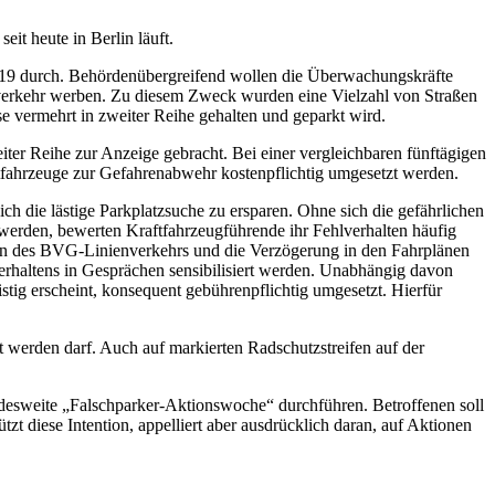
it heute in Berlin läuft.
019 durch. Behördenübergreifend wollen die Überwachungskräfte
enverkehr werben. Zu diesem Zweck wurden eine Vielzahl von Straßen
 vermehrt in zweiter Reihe gehalten und geparkt wird.
er Reihe zur Anzeige gebracht. Bei einer vergleichbaren fünftägigen
ftfahrzeuge zur Gefahrenabwehr kostenpflichtig umgesetzt werden.
h die lästige Parkplatzsuche zu ersparen. Ohne sich die gefährlichen
erden, bewerten Kraftfahrzeugführende ihr Fehlverhalten häufig
ungen des BVG-Linienverkehrs und die Verzögerung in den Fahrplänen
erhaltens in Gesprächen sensibilisiert werden. Unabhängig davon
tig erscheint, konsequent gebührenpflichtig umgesetzt. Hierfür
t werden darf. Auch auf markierten Radschutzstreifen auf der
sweite „Falschparker-Aktionswoche“ durchführen. Betroffenen soll
tzt diese Intention, appelliert aber ausdrücklich daran, auf Aktionen