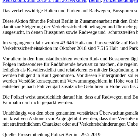
Redaktion
3. Juni 2019
3. Juni 2019
Aktuell
,
Berlin
,
Polizeimeldungen
Das verkehrswidrige Halten und Parken auf Radwegen, Busspuren sowie
Diese Aktion führt die Polizei Berlin in Zusammenarbeit mit den O
damit zur Steigerung der Verkehrssicherheit beitragen und für mehr
ausgesucht, in denen Busspuren sowie Radwege und -schutzstreifen b
Im vergangenen Jahr wurden 43.646 Halt- und Parkverstöße auf Radsc
Verkehrssicherheitsaktion im Oktober 2018 sind 7.515 Halt- und Park
Vor allem in den Innenstadtbezirken werden Rad- und Busspuren täglic
Folgen insbesondere für Radfahrende bewusst zu machen, die regelm
lediglich als Kavaliersdelikt und relativieren es mit der Begründun
werden billigend in Kauf genommen. Vor diesen Hintergründen sollen 
werden Verstöße konsequent mit Verwarnungsgeldern in Höhe von 10 bi
entstehen je nach Fahrzeugart zusätzliche Gebühren in Höhe von bis 
Die Polizei weist ausdrücklich darauf hin, dass auf Radwegen und Bu
Fahrbahn darf nicht geparkt werden.
Unabhängig von den oben genannten verstärkten Überwachungsmaßnah
mit kreativen Aktionen vor Auge geführt werden, dass ihre Verstöße nic
mit strafrechtlichem Charakter oder auf Verkehrsbehinderungen Unbete
Quelle: Pressemitteilung Polizei Berlin | 29.5.2019