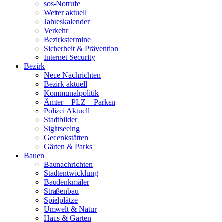
sos-Notrufe
Wetter aktuell
Jahreskalender
Verkehr
Bezirkstermine
Sicherheit & Prävention
Internet Security
Bezirk
Neue Nachrichten
Bezirk aktuell
Kommunalpolitik
Ämter – PLZ – Parken
Polizei Aktuell
Stadtbilder
Sightseeing
Gedenkstätten
Gärten & Parks
Bauen
Baunachrichten
Stadtentwicklung
Baudenkmäler
Straßenbau
Spielplätze
Umwelt & Natur
Haus & Garten