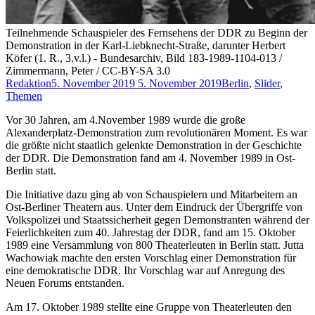
Teilnehmende Schauspieler des Fernsehens der DDR zu Beginn der
Demonstration in der Karl-Liebknecht-Straße, darunter Herbert
Köfer (1. R., 3.v.l.) - Bundesarchiv, Bild 183-1989-1104-013 /
Zimmermann, Peter / CC-BY-SA 3.0
Redaktion
5. November 2019
5. November 2019
Berlin
,
Slider
,
Themen
Vor 30 Jahren, am 4.November 1989 wurde die große
Alexanderplatz-Demonstration zum revolutionären Moment. Es war
die größte nicht staatlich gelenkte Demonstration in der Geschichte
der DDR. Die Demonstration fand am 4. November 1989 in Ost-
Berlin statt.
Die Initiative dazu ging ab von Schauspielern und Mitarbeitern an
Ost-Berliner Theatern aus. Unter dem Eindruck der Übergriffe von
Volkspolizei und Staatssicherheit gegen Demonstranten während der
Feierlichkeiten zum 40. Jahrestag der DDR, fand am 15. Oktober
1989 eine Versammlung von 800 Theaterleuten in Berlin statt. Jutta
Wachowiak machte den ersten Vorschlag einer Demonstration für
eine demokratische DDR. Ihr Vorschlag war auf Anregung des
Neuen Forums entstanden.
Am 17. Oktober 1989 stellte eine Gruppe von Theaterleuten den