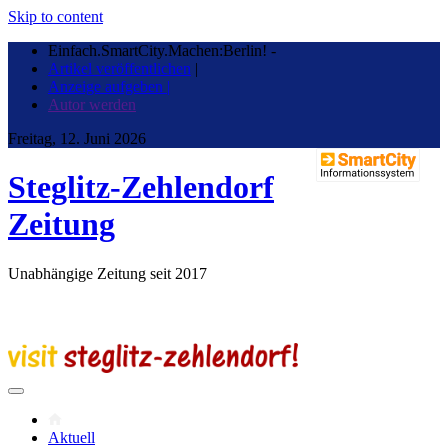
Skip to content
Einfach.SmartCity.Machen:Berlin!
-
Artikel veröffentlichen
|
Anzeige aufgeben |
Autor werden
Freitag, 12. Juni 2026
Steglitz-Zehlendorf
Zeitung
Unabhängige Zeitung seit 2017
Aktuell