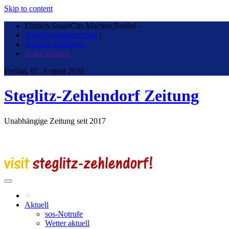
Skip to content
Einfach.SmartCity.Machen:Berlin!
-
Artikel veröffentlichen
|
Anzeige aufgeben |
Autor werden
Freitag, 07. August 2026
Steglitz-Zehlendorf Zeitung
Unabhängige Zeitung seit 2017
Aktuell
sos-Notrufe
Wetter aktuell