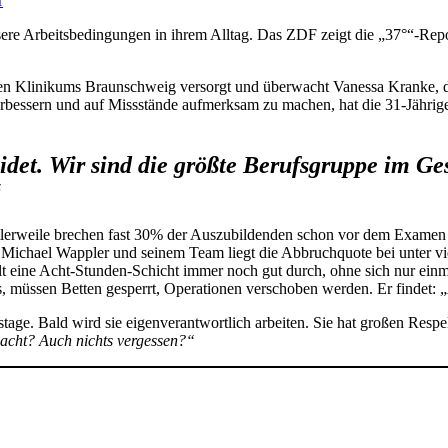
r
ere Arbeitsbedingungen in ihrem Alltag. Das ZDF zeigt die „37°“-Repo
ischen Klinikums Braunschweig versorgt und überwacht Vanessa Kranke,
bessern und auf Missstände aufmerksam zu machen, hat die 31-Jährige 
idet. Wir sind die größte Berufsgruppe im Ge
“
ttlerweile brechen fast 30% der Auszubildenden schon vor dem Examen
s Michael Wappler und seinem Team liegt die Abbruchquote bei unter v
lt eine Acht-Stunden-Schicht immer noch gut durch, ohne sich nur einm
us, müssen Betten gesperrt, Operationen verschoben werden. Er findet: „
stage. Bald wird sie eigenverantwortlich arbeiten. Sie hat großen Resp
dacht? Auch nichts vergessen?“