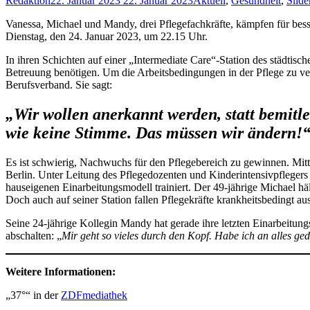
Redaktion
22. Januar 2023
22. Januar 2023
Aktuell
,
Gesundheit
,
Slide
Vanessa, Michael und Mandy, drei Pflegefachkräfte, kämpfen für bess
Dienstag, den 24. Januar 2023, um 22.15 Uhr.
In ihren Schichten auf einer „Intermediate Care“-Station des städt
Betreuung benötigen. Um die Arbeitsbedingungen in der Pflege zu ver
Berufsverband. Sie sagt:
„Wir wollen anerkannt werden, statt bemitle
wie keine Stimme. Das müssen wir ändern!
Es ist schwierig, Nachwuchs für den Pflegebereich zu gewinnen. Mi
Berlin. Unter Leitung des Pflegedozenten und Kinderintensivpfleger
hauseigenen Einarbeitungsmodell trainiert. Der 49-jährige Michael hä
Doch auch auf seiner Station fallen Pflegekräfte krankheitsbedingt a
Seine 24-jährige Kollegin Mandy hat gerade ihre letzten Einarbeitung
abschalten: „
Mir geht so vieles durch den Kopf. Habe ich an alles ge
Weitere Informationen:
„37°“ in der
ZDFmediathek