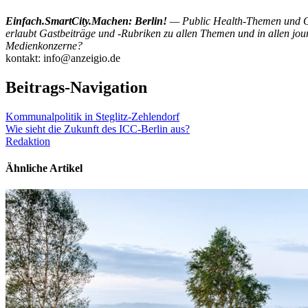
Einfach.SmartCity.Machen: Berlin!
— Public Health-Themen und Ges
erlaubt Gastbeiträge und -Rubriken zu allen Themen und in allen jou
Medienkonzerne?
kontakt: info@anzeigio.de
Beitrags-Navigation
Kommunalpolitik in Steglitz-Zehlendorf
Wie sieht die Zukunft des ICC-Berlin aus?
Redaktion
Ähnliche Artikel