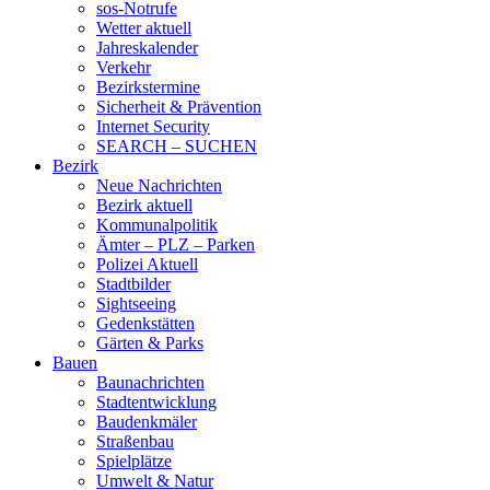
sos-Notrufe
Wetter aktuell
Jahreskalender
Verkehr
Bezirkstermine
Sicherheit & Prävention
Internet Security
SEARCH – SUCHEN
Bezirk
Neue Nachrichten
Bezirk aktuell
Kommunalpolitik
Ämter – PLZ – Parken
Polizei Aktuell
Stadtbilder
Sightseeing
Gedenkstätten
Gärten & Parks
Bauen
Baunachrichten
Stadtentwicklung
Baudenkmäler
Straßenbau
Spielplätze
Umwelt & Natur