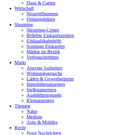
Haus & Garten
Wirtschaft
Neueröffnungen
Firmenjubiläen
Shopping
Shopping-Center
Beliebte Einkaufszentren
Einkaufsbahnhöfe
Sonntags Einkaufen
Märkte im Bezirk
Verbrauchertipps
Markt
Anzeige Aufgeben
Wohnungsgesuche
Läden & Gewerberäume
Immobilienanzeigen
Stellenanzeigen
Ausbildungsmarkt
Kleinanzeigen
Themen
Natur
Medizin
Auto & Mobiles
Recht
Neue Nachrichten