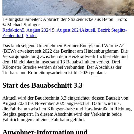
Leitungsbauarbeiten: Abbruch der Straßendecke aus Beton - Foto:
© Michael Springer
Redaktion
5. August 2024
5. August 2024
Aktuell
,
Bezirk Steglitz-
Zehlendorf
,
Slider
Das landeseigene Unternehmen Berliner Energie und Wärme AG
(BEW) erweitert seit 2022 das Berliner am Hindenburgdamm. Die
Versorgungsleitung zwischen dem Heizkraftwerk Lichterfelde und
dem Händelplatz in insgesamt 13 Bauabschnitten verlegt. Drei
Kilometer Strecke werden dabei verbunden. Der Abschluss der
Tiefbau- und Rohrleitungsarbeiten ist für 2026 geplant.
Start des Bauabschnitt 3.3
Aktuell wird der Bauabschnitt 3.3 eingerichtet, dessen Bauzeit von
August 2024 bis November 2025 angesetzt ist. Dafür wird u.a.
die Fahrbahn zwischen Klingsorstraße und Haydnstraße in Richtung
Steglitz gesperrt. In diesem Abschnitt wird der Verkehr in beide
Fahrtrichtungen auf einer Fahrbahn geführt.
Anwohner-Information und