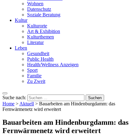
Wohnen
Datenschutz
Soziale Beratung
Kultur
Kulturorte
Art & Exhibition
Kulturthemen
Literatur
Leben
Gesundheit
Public Health
Health/Wellness Anzeigen
Sport
Familie
Zu Zweit
Suche nach:
Home
>
Aktuell
>
Bauarbeiten am Hindenburgdamm: das
Fernwärmenetz wird erweitert
Bauarbeiten am Hindenburgdamm: das
Fernwärmenetz wird erweitert