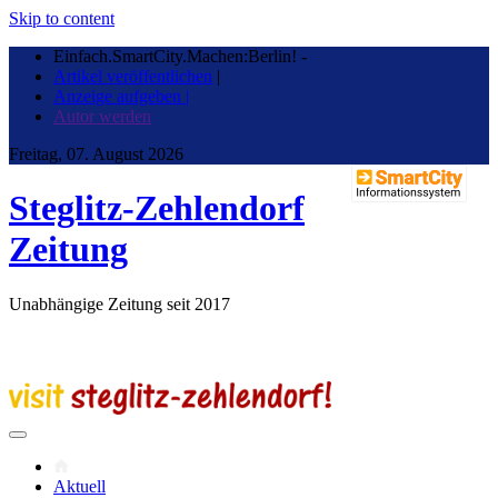
Skip to content
Einfach.SmartCity.Machen:Berlin!
-
Artikel veröffentlichen
|
Anzeige aufgeben |
Autor werden
Freitag, 07. August 2026
Steglitz-Zehlendorf
Zeitung
Unabhängige Zeitung seit 2017
Aktuell