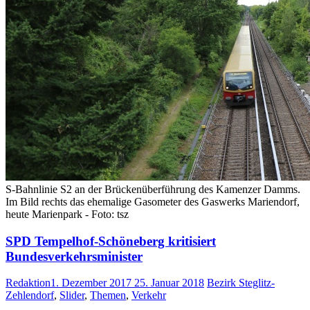
S-Bahnlinie S2 an der Brückenüberführung des Kamenzer Damms.
Im Bild rechts das ehemalige Gasometer des Gaswerks Mariendorf,
heute Marienpark - Foto: tsz
SPD Tempelhof-Schöneberg kritisiert
Bundesverkehrsminister
Redaktion
1. Dezember 2017
25. Januar 2018
Bezirk Steglitz-
Zehlendorf
,
Slider
,
Themen
,
Verkehr