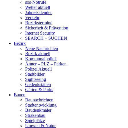
sos-Notrufe
Wetter aktuell
Jahreskalender
Verkehr
Bezirkstermine
Sicherheit & Prävention
Internet Security
SEARCH – SUCHEN
Bezirk
Neue Nachrichten
Bezirk aktuell
Kommunalpolitik
Ämter – PLZ – Parken
Polizei Aktuell
Stadtbilder
Sightseeing
Gedenkstätten
Gärten & Parks
Bauen
Baunachrichten
Stadtentwicklung
Baudenkmäler
Straßenbau
Spielplätze
Umwelt & Natur