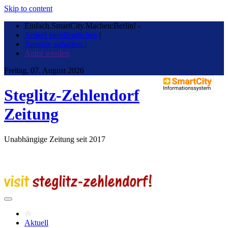
Skip to content
Einfach.SmartCity.Machen:Berlin!
-
Artikel veröffentlichen
|
Anzeige aufgeben |
Autor werden
Freitag, 07. August 2026
Steglitz-Zehlendorf
Zeitung
Unabhängige Zeitung seit 2017
Aktuell