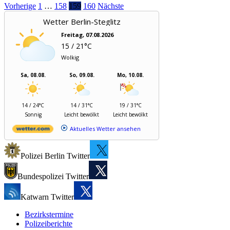
Vorherige
1
…
158
159
160
Nächste
Wetter Berlin-Steglitz
Freitag, 07.08.2026
15 / 21°C
Wolkig
Sa, 08.08.
So, 09.08.
Mo, 10.08.
14 / 24°C
14 / 31°C
19 / 31°C
Sonnig
Leicht bewölkt
Leicht bewölkt
Aktuelles Wetter ansehen
Polizei Berlin Twitter
Bundespolizei Twitter
Katwarn Twitter
Bezirkstermine
Polizeiberichte