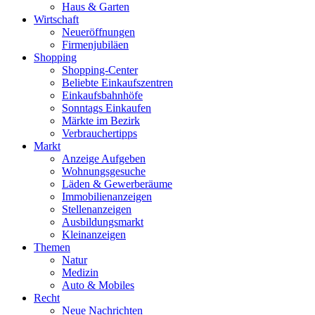
Haus & Garten
Wirtschaft
Neueröffnungen
Firmenjubiläen
Shopping
Shopping-Center
Beliebte Einkaufszentren
Einkaufsbahnhöfe
Sonntags Einkaufen
Märkte im Bezirk
Verbrauchertipps
Markt
Anzeige Aufgeben
Wohnungsgesuche
Läden & Gewerberäume
Immobilienanzeigen
Stellenanzeigen
Ausbildungsmarkt
Kleinanzeigen
Themen
Natur
Medizin
Auto & Mobiles
Recht
Neue Nachrichten