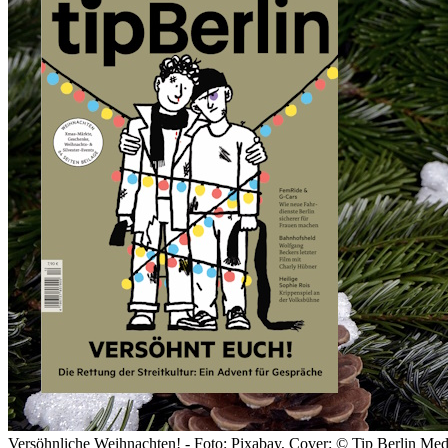
Versöhnliche Weihnachten! - Foto: Pixabay, Cover: © Tip Berlin Me