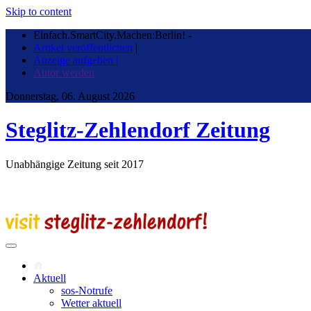
Skip to content
Einfach.SmartCity.Machen:Berlin!
-
Artikel veröffentlichen
|
Anzeige aufgeben |
Autor werden
Donnerstag, 06. August 2026
Steglitz-Zehlendorf Zeitung
Unabhängige Zeitung seit 2017
Aktuell
sos-Notrufe
Wetter aktuell