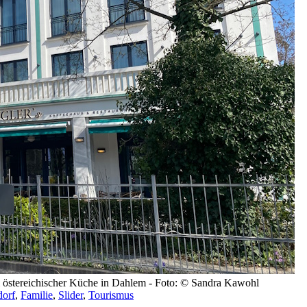
& östereichischer Küche in Dahlem - Foto: © Sandra Kawohl
dorf
,
Familie
,
Slider
,
Tourismus