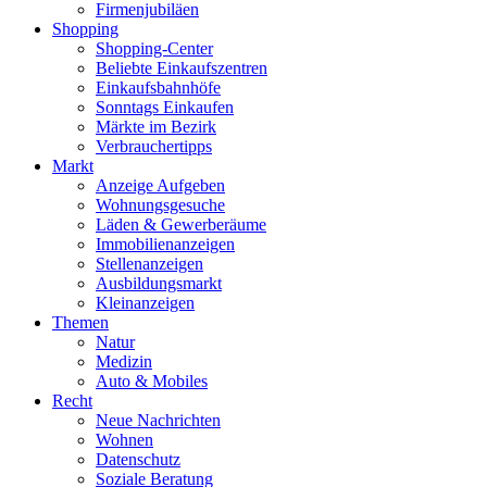
Firmenjubiläen
Shopping
Shopping-Center
Beliebte Einkaufszentren
Einkaufsbahnhöfe
Sonntags Einkaufen
Märkte im Bezirk
Verbrauchertipps
Markt
Anzeige Aufgeben
Wohnungsgesuche
Läden & Gewerberäume
Immobilienanzeigen
Stellenanzeigen
Ausbildungsmarkt
Kleinanzeigen
Themen
Natur
Medizin
Auto & Mobiles
Recht
Neue Nachrichten
Wohnen
Datenschutz
Soziale Beratung