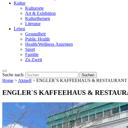
Kultur
Kulturorte
Art & Exhibition
Kulturthemen
Literatur
Leben
Gesundheit
Public Health
Health/Wellness Anzeigen
Sport
Familie
Zu Zweit
Suche nach:
Home
>
Aktuell
>
ENGLER`S KAFFEEHAUS & RESTAURANT lädt
ENGLER`S KAFFEEHAUS & RESTAURANT 