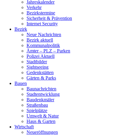
Jahreskalender
Verkehr
Bezirkstermine
Sicherheit & Prävention
Internet Security
Bezirk
Neue Nachrichten
Bezirk aktuell
Kommunalpolitik
Ämter – PLZ – Parken
Polizei Aktuell
Stadtbilder
Sightseeing
Gedenkstätten
Gärten & Parks
Bauen
Baunachrichten
Stadtentwicklung
Baudenkmäler
Straßenbau
Spielplätze
Umwelt & Natur
Haus & Garten
Wirtschaft
Neueröffnungen