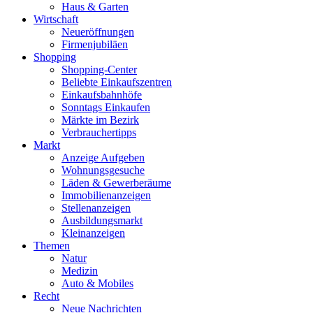
Haus & Garten
Wirtschaft
Neueröffnungen
Firmenjubiläen
Shopping
Shopping-Center
Beliebte Einkaufszentren
Einkaufsbahnhöfe
Sonntags Einkaufen
Märkte im Bezirk
Verbrauchertipps
Markt
Anzeige Aufgeben
Wohnungsgesuche
Läden & Gewerberäume
Immobilienanzeigen
Stellenanzeigen
Ausbildungsmarkt
Kleinanzeigen
Themen
Natur
Medizin
Auto & Mobiles
Recht
Neue Nachrichten