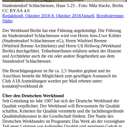
Studentendorf Schlachtensee, Haus 5-25 - Foto: Mila Hacke, Berlin
CC BY-SA 4.0
Redaktion
8. Oktober 2018
8. Oktober 2018
Aktuell
,
Bezirkstermine
,
Slider
Der Werkbund Berlin hat eine Führung angekündigt. Die Führung
im Studentendorf Schlachtensee wird von Herrn Jens-Uwe Köhler
(Studentendorf Schlachtensee eG), Herrn Winfried Brenne
(Winfried Brenne Architekten) und Herrn Uli Hellweg (Werkbund
Berlin) durchgeführt. TeilnehmerInnen erfahren neben der Historie
und Architektur auch die ein oder andere Begebenheit aus dem
Stundendorf Schlachtensee.
Die Besichtigungstour ist für ca. 2,5 Stunden geplant und im
Anschluss besteht die Möglichkeit zum geselligen Austausch im
Club A18.Anmeldungen werden per Mail erbeten unter:
kontakt@werkbund.de
Über den Deutschen Werkbund
Seit Gründung im Jahr 1907 hat sich der Deutsche Werkbund der
Qualität verpflichtet. Der Werkbund will Bewusstsein für Qualität
schaffen, Kriterien für Qualität vermitteln und die fachübergreifende
Qualitätsdiskussion in der Gesellschaft fördern. Der Name des
Deutschen Werkbundes ist Programm: Das Werk als der vorzeigbare
Teil einer Leistung von kultureller Qualität und geistigem Gehalt in