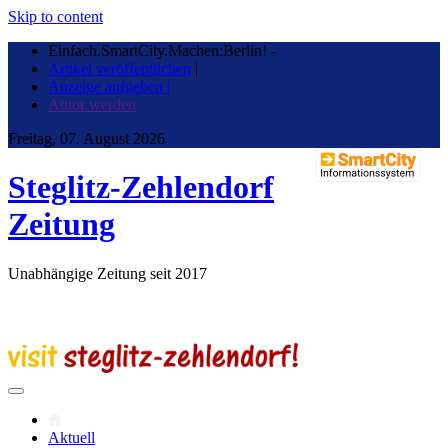
Skip to content
Einfach.SmartCity.Machen:Berlin!
-
Artikel veröffentlichen
|
Anzeige aufgeben |
Autor werden
Freitag, 07. August 2026
Steglitz-Zehlendorf
Zeitung
Unabhängige Zeitung seit 2017
Aktuell