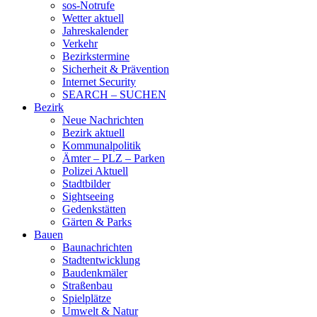
sos-Notrufe
Wetter aktuell
Jahreskalender
Verkehr
Bezirkstermine
Sicherheit & Prävention
Internet Security
SEARCH – SUCHEN
Bezirk
Neue Nachrichten
Bezirk aktuell
Kommunalpolitik
Ämter – PLZ – Parken
Polizei Aktuell
Stadtbilder
Sightseeing
Gedenkstätten
Gärten & Parks
Bauen
Baunachrichten
Stadtentwicklung
Baudenkmäler
Straßenbau
Spielplätze
Umwelt & Natur