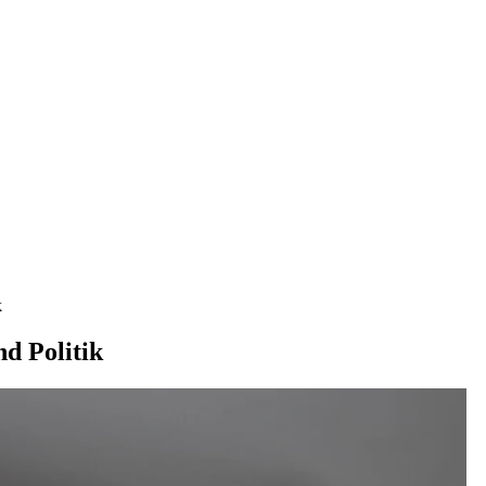
k
d Politik