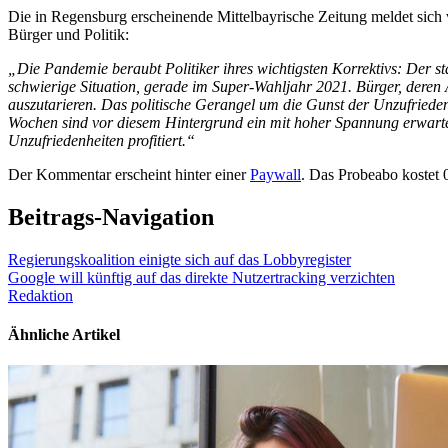
Die in Regensburg erscheinende Mittelbayrische Zeitung meldet sich
Bürger und Politik:
„Die Pandemie beraubt Politiker ihres wichtigsten Korrektivs: Der st
schwierige Situation, gerade im Super-Wahljahr 2021. Bürger, deren Ä
auszutarieren. Das politische Gerangel um die Gunst der Unzufrieden
Wochen sind vor diesem Hintergrund ein mit hoher Spannung erwartet
Unzufriedenheiten profitiert.“
Der Kommentar erscheint hinter einer
Paywall
. Das Probeabo kostet 
Beitrags-Navigation
Regierungskoalition einigte sich auf das Lobbyregister
Google will künftig auf das direkte Nutzertracking verzichten
Redaktion
Ähnliche Artikel