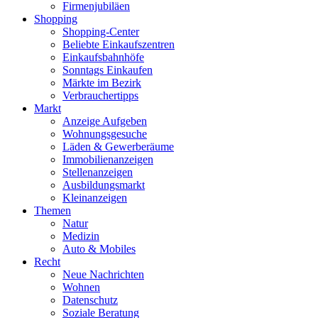
Firmenjubiläen
Shopping
Shopping-Center
Beliebte Einkaufszentren
Einkaufsbahnhöfe
Sonntags Einkaufen
Märkte im Bezirk
Verbrauchertipps
Markt
Anzeige Aufgeben
Wohnungsgesuche
Läden & Gewerberäume
Immobilienanzeigen
Stellenanzeigen
Ausbildungsmarkt
Kleinanzeigen
Themen
Natur
Medizin
Auto & Mobiles
Recht
Neue Nachrichten
Wohnen
Datenschutz
Soziale Beratung