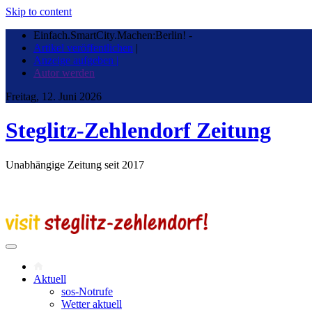
Skip to content
Einfach.SmartCity.Machen:Berlin!
-
Artikel veröffentlichen
|
Anzeige aufgeben |
Autor werden
Freitag, 12. Juni 2026
Steglitz-Zehlendorf Zeitung
Unabhängige Zeitung seit 2017
Aktuell
sos-Notrufe
Wetter aktuell