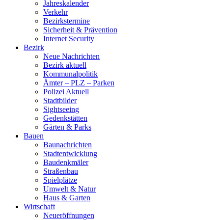
Jahreskalender
Verkehr
Bezirkstermine
Sicherheit & Prävention
Internet Security
Bezirk
Neue Nachrichten
Bezirk aktuell
Kommunalpolitik
Ämter – PLZ – Parken
Polizei Aktuell
Stadtbilder
Sightseeing
Gedenkstätten
Gärten & Parks
Bauen
Baunachrichten
Stadtentwicklung
Baudenkmäler
Straßenbau
Spielplätze
Umwelt & Natur
Haus & Garten
Wirtschaft
Neueröffnungen