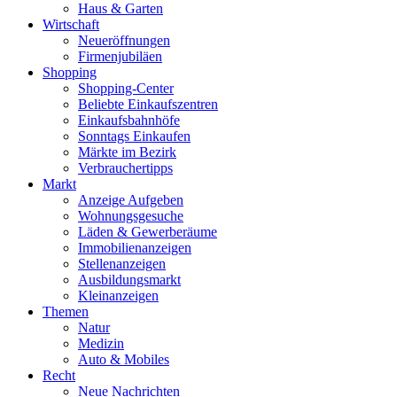
Haus & Garten
Wirtschaft
Neueröffnungen
Firmenjubiläen
Shopping
Shopping-Center
Beliebte Einkaufszentren
Einkaufsbahnhöfe
Sonntags Einkaufen
Märkte im Bezirk
Verbrauchertipps
Markt
Anzeige Aufgeben
Wohnungsgesuche
Läden & Gewerberäume
Immobilienanzeigen
Stellenanzeigen
Ausbildungsmarkt
Kleinanzeigen
Themen
Natur
Medizin
Auto & Mobiles
Recht
Neue Nachrichten