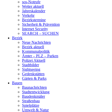
sos-Notrufe
Wetter aktuell
Jahreskalender
Verkehr
Bezirkstermine
Sicherheit & Prävention
Internet Security
SEARCH – SUCHEN
Bezirk
Neue Nachrichten
Bezirk aktuell
Kommunalpolitik
Ämter – PLZ – Parken
Polizei Aktuell
Stadtbilder
Sightseeing
Gedenkstätten
Gärten & Parks
Bauen
Baunachrichten
Stadtentwicklung
Baudenkmäler
Straßenbau
Spielplätze
Umwelt & Natur