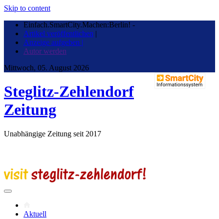
Skip to content
Einfach.SmartCity.Machen:Berlin!
-
Artikel veröffentlichen
|
Anzeige aufgeben |
Autor werden
Mittwoch, 05. August 2026
Steglitz-Zehlendorf
Zeitung
Unabhängige Zeitung seit 2017
Aktuell