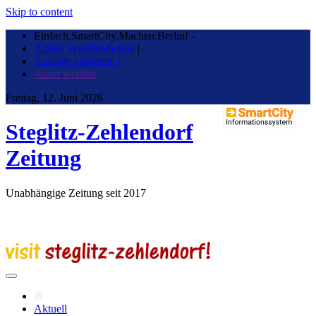
Skip to content
Einfach.SmartCity.Machen:Berlin!
-
Artikel veröffentlichen
|
Anzeige aufgeben |
Autor werden
Freitag, 12. Juni 2026
Steglitz-Zehlendorf
Zeitung
Unabhängige Zeitung seit 2017
Aktuell