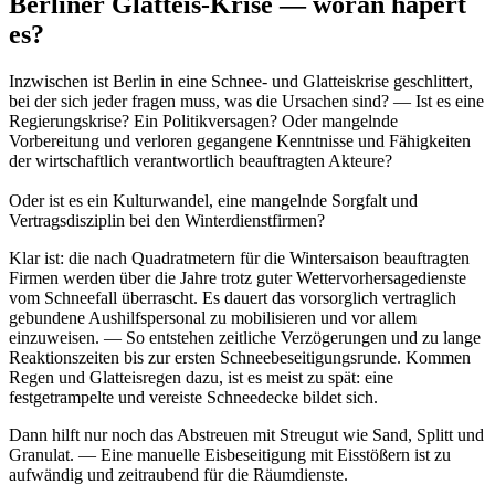
Berliner Glatteis-Krise — woran hapert
es?
Inzwischen ist Berlin in eine Schnee- und Glatteiskrise geschlittert,
bei der sich jeder fragen muss, was die Ursachen sind? — Ist es eine
Regierungskrise? Ein Politikversagen? Oder mangelnde
Vorbereitung und verloren gegangene Kenntnisse und Fähigkeiten
der wirtschaftlich verantwortlich beauftragten Akteure?
Oder ist es ein Kulturwandel, eine mangelnde Sorgfalt und
Vertragsdisziplin bei den Winterdienstfirmen?
Klar ist: die nach Quadratmetern für die Wintersaison beauftragten
Firmen werden über die Jahre trotz guter Wettervorhersagedienste
vom Schneefall überrascht. Es dauert das vorsorglich vertraglich
gebundene Aushilfspersonal zu mobilisieren und vor allem
einzuweisen. — So entstehen zeitliche Verzögerungen und zu lange
Reaktionszeiten bis zur ersten Schneebeseitigungsrunde. Kommen
Regen und Glatteisregen dazu, ist es meist zu spät: eine
festgetrampelte und vereiste Schneedecke bildet sich.
Dann hilft nur noch das Abstreuen mit Streugut wie Sand, Splitt und
Granulat. — Eine manuelle Eisbeseitigung mit Eisstößern ist zu
aufwändig und zeitraubend für die Räumdienste.