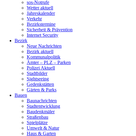
sos-Notrufe
Wetter aktuell
Jahreskalender
Verkehr
Bezirkstermine
Sicherheit & Prävention
Internet Security
Bezirk
Neue Nachrichten
Bezirk aktuell
Kommunalpolitik
Ämter – PLZ – Parken
Polizei Aktuell
Stadtbilder
Sightseeing
Gedenkstätten
Gärten & Parks
Bauen
Baunachrichten
Stadtentwicklung
Baudenkmäler
Straßenbau
Spielplätze
Umwelt & Natur
Haus & Garten