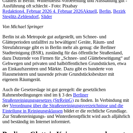
Glatteis in Berlin: Winterdienst-Vorbereitung und Ausstattung gut -
Ausführung oft schlecht - Foto: Pixabay
Redaktion
4. Februar 2026
4. Februar 2026
Aktuell
,
Berlin
,
Bezirk
Steglitz-Zehlendorf
,
Slider
Von Michael Springer
Berlin ist als Metropole gut aufgestellt, um Schnee- und
Glätteperioden unfallfrei zu bewältigen! Geräte, Räum- und
Streufahrzeuge gibt es in Berlin mehr als genug: die Berliner
Stadtreinigung (BSR), zuständig für das öffentliche Straßenland,
dazu Dutzende von Firmen für „Schnee- und Glättebeseitigung“ auf
Gehwegen und privaten und halböffentlichen Grundstücken, etwa
an Einkaufszentren und Märkte. Dazu gibt es hunderte von
Hausmeistern und tausende private Grundstücksbesitzer mit
eigenem Räumgerät.
Auch die Gesetzeslage ist gut geregelt: die gesetzlichen
Rahmenbedingungen sind im § 3 des
Berliner
Straßenreinigungsgesetzes (StrReinG)
zu finden. In Verbindung mit
der
Verordnung über die Straßenreinigungsverzeichnisse und die
Einteilung in Reinigungsklassen
bildet er die rechtliche Grundlage.
Zur Straßenreinigungs- und Winterdienstpflicht wird auch alljährlich
und beständig im Internet informiert.