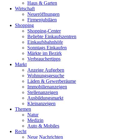
Haus & Garten
Wirtschaft
Neueröffnungen
Firmenjubiläen
Shopping
Shopping-Center
Beliebte Einkaufszentren
Einkaufsbahnhöfe
Sonntags Einkaufen
Märkte im Bezirk
Verbrauchertipps
Markt
Anzeige Aufgeben
Wohnungsgesuche
Läden & Gewerberäume
Immobilienanzeigen
Stellenanzeigen
Ausbildungsmarkt
Kleinanzeigen
Themen
Natur
Medizin
Auto & Mobiles
Recht
Neue Nachrichten