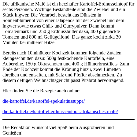
Die afrikanische Mafé ist ein herzhafter Kartoffel-Erdnusseintopf für
sechs Personen. Wichtige Bestandteile sind die Zwiebel und ein
Stück Ingwer. Die Vorarbeit besteht aus Dünsten in
Sonnenblumenöl von einer Jalapeños mit der Zwiebel und dem
Ingwer sowie etwas Chili- und Currypulver. Dann kommt
Tomatenmark und 250 g Erdnussbutter dazu, 400 g gehackte
Tomaten und 800 ml Geflügelfond. Das ganze kocht zirka 30
Minuten bei mittlerer Hitze.
Bereits nach 10minütiger Kochzeit kommen folgende Zutaten
kleingeschnitten dazu: 500g festkochende Kartoffeln, eine
Aubergine, 150 g Okraschoten und 400 g Hühnerbrustfilets. Zum
Ende der Kochzeit kommt die Krönung hinzu, zwei Limetten
abreiben und entsaften, mit Salz und Pfeffer abschmecken. Zu
diesem deftigen Weihnachtsgericht passt Pitabrot hervorragend.
Hier finden Sie die Rezepte auch online:
die-kartoffel.de/kartoffel-spekulatiussuppe/
die-kartoffel.de/kartoffel-erdnusseintopf-afrikanisches-mafe/
Die Redaktion wünscht viel Spaß beim Ausprobieren und
Genießen!