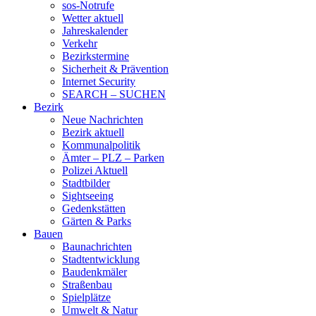
sos-Notrufe
Wetter aktuell
Jahreskalender
Verkehr
Bezirkstermine
Sicherheit & Prävention
Internet Security
SEARCH – SUCHEN
Bezirk
Neue Nachrichten
Bezirk aktuell
Kommunalpolitik
Ämter – PLZ – Parken
Polizei Aktuell
Stadtbilder
Sightseeing
Gedenkstätten
Gärten & Parks
Bauen
Baunachrichten
Stadtentwicklung
Baudenkmäler
Straßenbau
Spielplätze
Umwelt & Natur