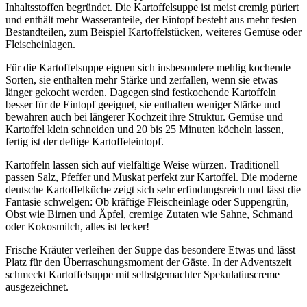
Inhaltsstoffen begründet. Die Kartoffelsuppe ist meist cremig püriert
und enthält mehr Wasseranteile, der Eintopf besteht aus mehr festen
Bestandteilen, zum Beispiel Kartoffelstücken, weiteres Gemüse oder
Fleischeinlagen.
Für die Kartoffelsuppe eignen sich insbesondere mehlig kochende
Sorten, sie enthalten mehr Stärke und zerfallen, wenn sie etwas
länger gekocht werden. Dagegen sind festkochende Kartoffeln
besser für de Eintopf geeignet, sie enthalten weniger Stärke und
bewahren auch bei längerer Kochzeit ihre Struktur. Gemüse und
Kartoffel klein schneiden und 20 bis 25 Minuten köcheln lassen,
fertig ist der deftige Kartoffeleintopf.
Kartoffeln lassen sich auf vielfältige Weise würzen. Traditionell
passen Salz, Pfeffer und Muskat perfekt zur Kartoffel. Die moderne
deutsche Kartoffelküche zeigt sich sehr erfindungsreich und lässt die
Fantasie schwelgen: Ob kräftige Fleischeinlage oder Suppengrün,
Obst wie Birnen und Äpfel, cremige Zutaten wie Sahne, Schmand
oder Kokosmilch, alles ist lecker!
Frische Kräuter verleihen der Suppe das besondere Etwas und lässt
Platz für den Überraschungsmoment der Gäste. In der Adventszeit
schmeckt Kartoffelsuppe mit selbstgemachter Spekulatiuscreme
ausgezeichnet.