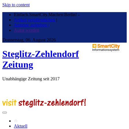
Skip to content
Einfach.SmartCity.Machen:Berlin!
-
Artikel veröffentlichen
|
Anzeige aufgeben |
Autor werden
Donnerstag, 06. August 2026
Steglitz-Zehlendorf
Zeitung
Unabhängige Zeitung seit 2017
Aktuell