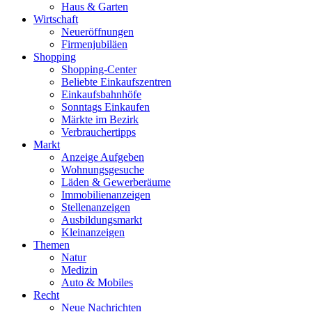
Haus & Garten
Wirtschaft
Neueröffnungen
Firmenjubiläen
Shopping
Shopping-Center
Beliebte Einkaufszentren
Einkaufsbahnhöfe
Sonntags Einkaufen
Märkte im Bezirk
Verbrauchertipps
Markt
Anzeige Aufgeben
Wohnungsgesuche
Läden & Gewerberäume
Immobilienanzeigen
Stellenanzeigen
Ausbildungsmarkt
Kleinanzeigen
Themen
Natur
Medizin
Auto & Mobiles
Recht
Neue Nachrichten