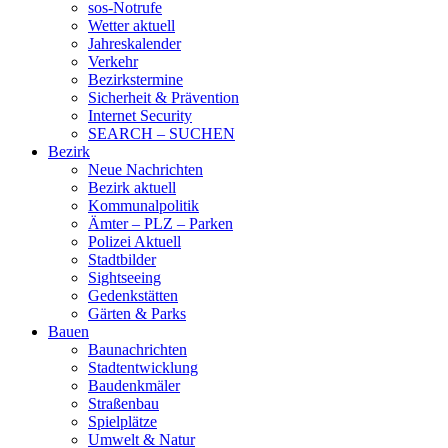
sos-Notrufe
Wetter aktuell
Jahreskalender
Verkehr
Bezirkstermine
Sicherheit & Prävention
Internet Security
SEARCH – SUCHEN
Bezirk
Neue Nachrichten
Bezirk aktuell
Kommunalpolitik
Ämter – PLZ – Parken
Polizei Aktuell
Stadtbilder
Sightseeing
Gedenkstätten
Gärten & Parks
Bauen
Baunachrichten
Stadtentwicklung
Baudenkmäler
Straßenbau
Spielplätze
Umwelt & Natur