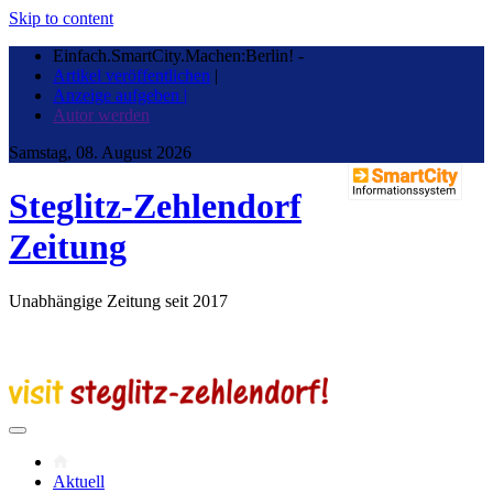
Skip to content
Einfach.SmartCity.Machen:Berlin!
-
Artikel veröffentlichen
|
Anzeige aufgeben |
Autor werden
Samstag, 08. August 2026
Steglitz-Zehlendorf
Zeitung
Unabhängige Zeitung seit 2017
Aktuell