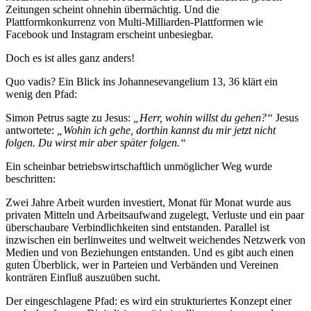
Zeitungen scheint ohnehin übermächtig. Und die
Plattformkonkurrenz von Multi-Milliarden-Plattformen wie
Facebook und Instagram erscheint unbesiegbar.
Doch es ist alles ganz anders!
Quo vadis? Ein Blick ins Johannesevangelium 13, 36 klärt ein
wenig den Pfad:
Simon Petrus sagte zu Jesus:
„Herr, wohin willst du gehen?“
Jesus
antwortete:
„Wohin ich gehe, dorthin kannst du mir jetzt nicht
folgen. Du wirst mir aber später folgen.“
Ein scheinbar betriebswirtschaftlich unmöglicher Weg wurde
beschritten:
Zwei Jahre Arbeit wurden investiert, Monat für Monat wurde aus
privaten Mitteln und Arbeitsaufwand zugelegt, Verluste und ein paar
überschaubare Verbindlichkeiten sind entstanden. Parallel ist
inzwischen ein berlinweites und weltweit weichendes Netzwerk von
Medien und von Beziehungen entstanden. Und es gibt auch einen
guten Überblick, wer in Parteien und Verbänden und Vereinen
konträren Einfluß auszuüben sucht.
Der eingeschlagene Pfad: es wird ein strukturiertes Konzept einer