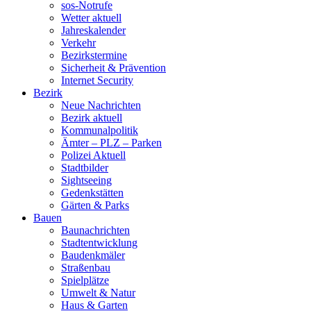
sos-Notrufe
Wetter aktuell
Jahreskalender
Verkehr
Bezirkstermine
Sicherheit & Prävention
Internet Security
Bezirk
Neue Nachrichten
Bezirk aktuell
Kommunalpolitik
Ämter – PLZ – Parken
Polizei Aktuell
Stadtbilder
Sightseeing
Gedenkstätten
Gärten & Parks
Bauen
Baunachrichten
Stadtentwicklung
Baudenkmäler
Straßenbau
Spielplätze
Umwelt & Natur
Haus & Garten