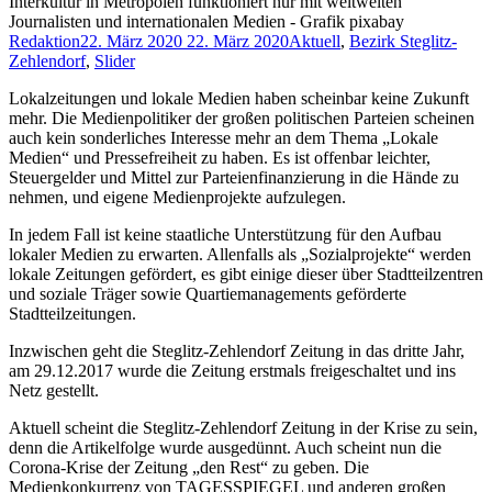
Interkultur in Metropolen funktioniert nur mit weltweiten
Journalisten und internationalen Medien - Grafik pixabay
Redaktion
22. März 2020
22. März 2020
Aktuell
,
Bezirk Steglitz-
Zehlendorf
,
Slider
Lokalzeitungen und lokale Medien haben scheinbar keine Zukunft
mehr. Die Medienpolitiker der großen politischen Parteien scheinen
auch kein sonderliches Interesse mehr an dem Thema „Lokale
Medien“ und Pressefreiheit zu haben. Es ist offenbar leichter,
Steuergelder und Mittel zur Parteienfinanzierung in die Hände zu
nehmen, und eigene Medienprojekte aufzulegen.
In jedem Fall ist keine staatliche Unterstützung für den Aufbau
lokaler Medien zu erwarten. Allenfalls als „Sozialprojekte“ werden
lokale Zeitungen gefördert, es gibt einige dieser über Stadtteilzentren
und soziale Träger sowie Quartiemanagements geförderte
Stadtteilzeitungen.
Inzwischen geht die Steglitz-Zehlendorf Zeitung in das dritte Jahr,
am 29.12.2017 wurde die Zeitung erstmals freigeschaltet und ins
Netz gestellt.
Aktuell scheint die Steglitz-Zehlendorf Zeitung in der Krise zu sein,
denn die Artikelfolge wurde ausgedünnt. Auch scheint nun die
Corona-Krise der Zeitung „den Rest“ zu geben. Die
Medienkonkurrenz von TAGESSPIEGEL und anderen großen