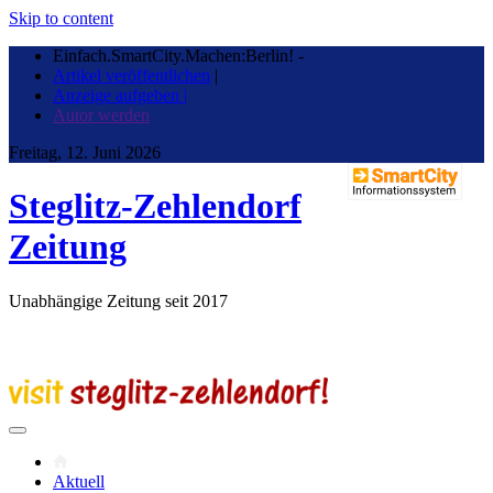
Skip to content
Einfach.SmartCity.Machen:Berlin!
-
Artikel veröffentlichen
|
Anzeige aufgeben |
Autor werden
Freitag, 12. Juni 2026
Steglitz-Zehlendorf
Zeitung
Unabhängige Zeitung seit 2017
Aktuell