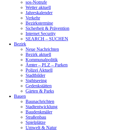
sos-Notrufe
Wetter aktuell
Jahreskalender
Verkehr
Bezirkstermine
Sicherheit & Prävention
Internet Security
SEARCH – SUCHEN
Bezirk
Neue Nachrichten
Bezirk aktuell
Kommunalpolitik
Ämter – PLZ – Parken
Polizei Aktuell
Stadtbilder
Sightseeing
Gedenkstätten
Gärten & Parks
Bauen
Baunachrichten
Stadtentwicklung
Baudenkmäler
Straßenbau
Spielplätze
Umwelt & Natur