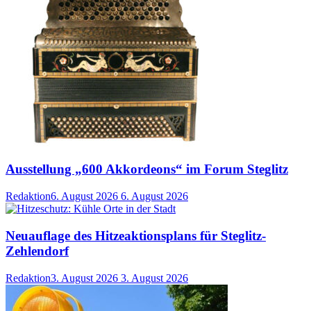
Ausstellung „600 Akkordeons“ im Forum Steglitz
Redaktion
6. August 2026
6. August 2026
Neuauflage des Hitzeaktionsplans für Steglitz-
Zehlendorf
Redaktion
3. August 2026
3. August 2026