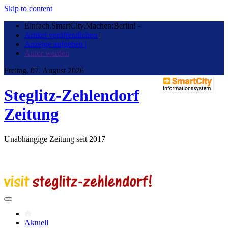
Skip to content
Einfach.SmartCity.Machen:Berlin!
-
Artikel veröffentlichen
|
Anzeige aufgeben |
Autor werden
Freitag, 07. August 2026
Steglitz-Zehlendorf
Zeitung
Unabhängige Zeitung seit 2017
Aktuell