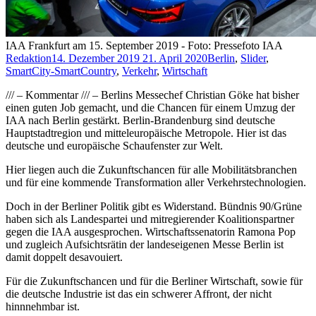
IAA Frankfurt am 15. September 2019 - Foto: Pressefoto IAA
Redaktion
14. Dezember 2019
21. April 2020
Berlin
,
Slider
,
SmartCity-SmartCountry
,
Verkehr
,
Wirtschaft
/// – Kommentar /// – Berlins Messechef Christian Göke hat bisher
einen guten Job gemacht, und die Chancen für einem Umzug der
IAA nach Berlin gestärkt. Berlin-Brandenburg sind deutsche
Hauptstadtregion und mitteleuropäische Metropole. Hier ist das
deutsche und europäische Schaufenster zur Welt.
Hier liegen auch die Zukunftschancen für alle Mobilitätsbranchen
und für eine kommende Transformation aller Verkehrstechnologien.
Doch in der Berliner Politik gibt es Widerstand. Bündnis 90/Grüne
haben sich als Landespartei und mitregierender Koalitionspartner
gegen die IAA ausgesprochen. Wirtschaftssenatorin Ramona Pop
und zugleich Aufsichtsrätin der landeseigenen Messe Berlin ist
damit doppelt desavouiert.
Für die Zukunftschancen und für die Berliner Wirtschaft, sowie für
die deutsche Industrie ist das ein schwerer Affront, der nicht
hinnnehmbar ist.