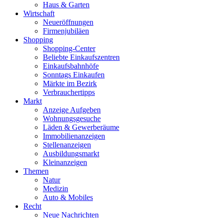
Haus & Garten
Wirtschaft
Neueröffnungen
Firmenjubiläen
Shopping
Shopping-Center
Beliebte Einkaufszentren
Einkaufsbahnhöfe
Sonntags Einkaufen
Märkte im Bezirk
Verbrauchertipps
Markt
Anzeige Aufgeben
Wohnungsgesuche
Läden & Gewerberäume
Immobilienanzeigen
Stellenanzeigen
Ausbildungsmarkt
Kleinanzeigen
Themen
Natur
Medizin
Auto & Mobiles
Recht
Neue Nachrichten