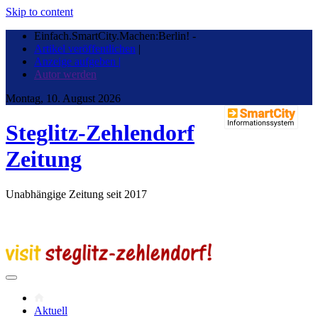
Skip to content
Einfach.SmartCity.Machen:Berlin!
-
Artikel veröffentlichen
|
Anzeige aufgeben |
Autor werden
Montag, 10. August 2026
Steglitz-Zehlendorf
Zeitung
Unabhängige Zeitung seit 2017
Aktuell