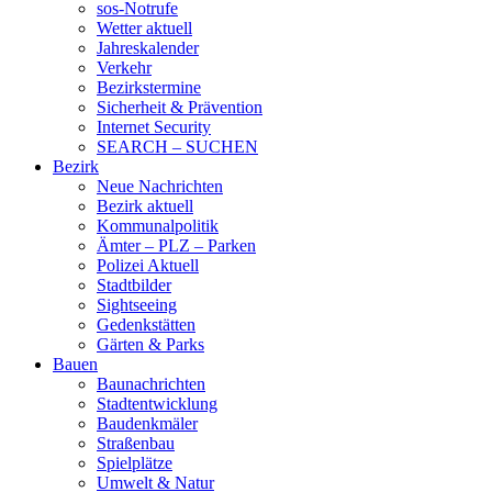
sos-Notrufe
Wetter aktuell
Jahreskalender
Verkehr
Bezirkstermine
Sicherheit & Prävention
Internet Security
SEARCH – SUCHEN
Bezirk
Neue Nachrichten
Bezirk aktuell
Kommunalpolitik
Ämter – PLZ – Parken
Polizei Aktuell
Stadtbilder
Sightseeing
Gedenkstätten
Gärten & Parks
Bauen
Baunachrichten
Stadtentwicklung
Baudenkmäler
Straßenbau
Spielplätze
Umwelt & Natur