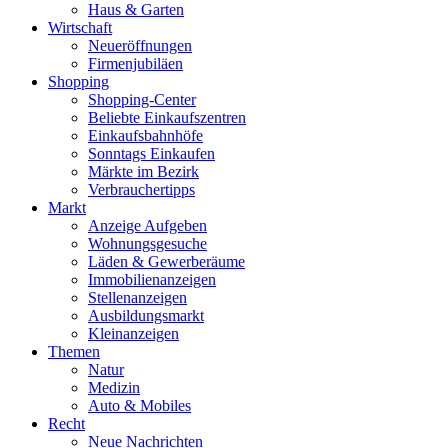
Haus & Garten
Wirtschaft
Neueröffnungen
Firmenjubiläen
Shopping
Shopping-Center
Beliebte Einkaufszentren
Einkaufsbahnhöfe
Sonntags Einkaufen
Märkte im Bezirk
Verbrauchertipps
Markt
Anzeige Aufgeben
Wohnungsgesuche
Läden & Gewerberäume
Immobilienanzeigen
Stellenanzeigen
Ausbildungsmarkt
Kleinanzeigen
Themen
Natur
Medizin
Auto & Mobiles
Recht
Neue Nachrichten