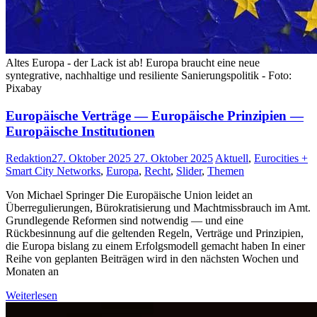
Altes Europa - der Lack ist ab! Europa braucht eine neue
syntegrative, nachhaltige und resiliente Sanierungspolitik - Foto:
Pixabay
Europäische Verträge — Europäische Prinzipien —
Europäische Institutionen
Redaktion
27. Oktober 2025
27. Oktober 2025
Aktuell
,
Eurocities +
Smart City Networks
,
Europa
,
Recht
,
Slider
,
Themen
Von Michael Springer Die Europäische Union leidet an
Überregulierungen, Bürokratisierung und Machtmissbrauch im Amt.
Grundlegende Reformen sind notwendig — und eine
Rückbesinnung auf die geltenden Regeln, Verträge und Prinzipien,
die Europa bislang zu einem Erfolgsmodell gemacht haben In einer
Reihe von geplanten Beiträgen wird in den nächsten Wochen und
Monaten an
Weiterlesen