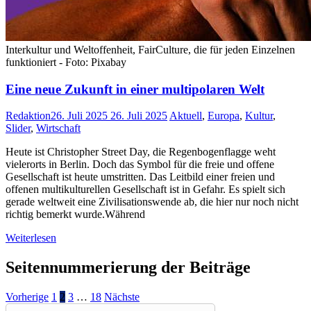
Interkultur und Weltoffenheit, FairCulture, die für jeden Einzelnen
funktioniert - Foto: Pixabay
Eine neue Zukunft in einer multipolaren Welt
Redaktion
26. Juli 2025
26. Juli 2025
Aktuell
,
Europa
,
Kultur
,
Slider
,
Wirtschaft
Heute ist Christopher Street Day, die Regenbogenflagge weht
vielerorts in Berlin. Doch das Symbol für die freie und offene
Gesellschaft ist heute umstritten. Das Leitbild einer freien und
offenen multikulturellen Gesellschaft ist in Gefahr. Es spielt sich
gerade weltweit eine Zivilisationswende ab, die hier nur noch nicht
richtig bemerkt wurde.Während
Weiterlesen
Seitennummerierung der Beiträge
Vorherige
1
2
3
…
18
Nächste