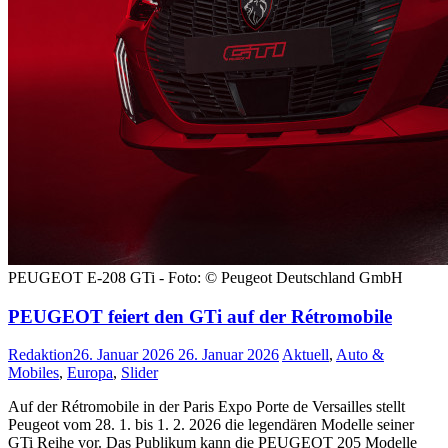
PEUGEOT E-208 GTi - Foto: © Peugeot Deutschland GmbH
PEUGEOT feiert den GTi auf der Rétromobile
Redaktion
26. Januar 2026
26. Januar 2026
Aktuell
,
Auto &
Mobiles
,
Europa
,
Slider
Auf der Rétromobile in der Paris Expo Porte de Versailles stellt
Peugeot vom 28. 1. bis 1. 2. 2026 die legendären Modelle seiner
GTi Reihe vor. Das Publikum kann die PEUGEOT 205 Modelle