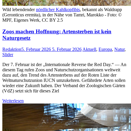
Wild lebendender
nördlicher Kahlkopfibis
, bekannt als Waldrapp
(Geronticus eremita), in der Nähe von Tamri, Marokko - Foto: ©
MPF, Eigenes Werk, CC BY 2.5
Zoos machen Hoffnung: Artensterben ist kein
Naturgesetz
Redaktion
5. Februar 2026
5. Februar 2026
Aktuell
,
Europa
,
Natur
,
Slider
Der 7. Februar ist der „Internationale Reverse the Red Day.“ — An
diesem Tag rufen Zoos und Naturschutzorganisationen weltweit
dazu auf, den Trend des Artensterbens auf der Roten Liste der
Weltnaturschutzunion IUCN umzukehren. Gefährdete Arten sollen
wieder eine Zukunft haben. Der Verband der Zoologischen Gärten
(VdZ) setzt sich für dieses Ziel
Weiterlesen