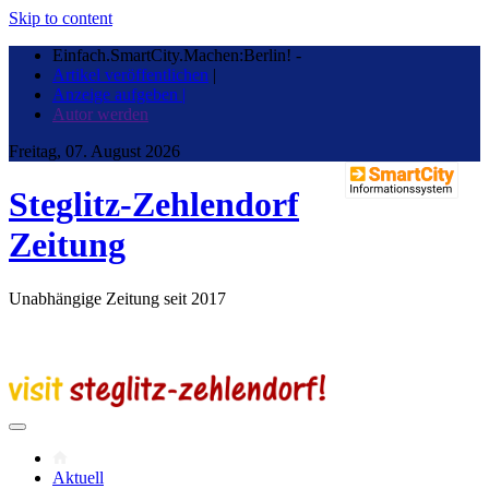
Skip to content
Einfach.SmartCity.Machen:Berlin!
-
Artikel veröffentlichen
|
Anzeige aufgeben |
Autor werden
Freitag, 07. August 2026
Steglitz-Zehlendorf
Zeitung
Unabhängige Zeitung seit 2017
Aktuell