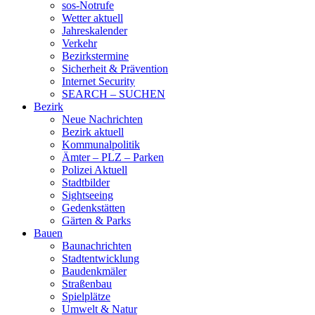
sos-Notrufe
Wetter aktuell
Jahreskalender
Verkehr
Bezirkstermine
Sicherheit & Prävention
Internet Security
SEARCH – SUCHEN
Bezirk
Neue Nachrichten
Bezirk aktuell
Kommunalpolitik
Ämter – PLZ – Parken
Polizei Aktuell
Stadtbilder
Sightseeing
Gedenkstätten
Gärten & Parks
Bauen
Baunachrichten
Stadtentwicklung
Baudenkmäler
Straßenbau
Spielplätze
Umwelt & Natur