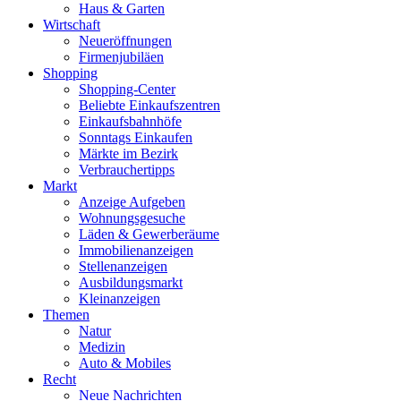
Haus & Garten
Wirtschaft
Neueröffnungen
Firmenjubiläen
Shopping
Shopping-Center
Beliebte Einkaufszentren
Einkaufsbahnhöfe
Sonntags Einkaufen
Märkte im Bezirk
Verbrauchertipps
Markt
Anzeige Aufgeben
Wohnungsgesuche
Läden & Gewerberäume
Immobilienanzeigen
Stellenanzeigen
Ausbildungsmarkt
Kleinanzeigen
Themen
Natur
Medizin
Auto & Mobiles
Recht
Neue Nachrichten