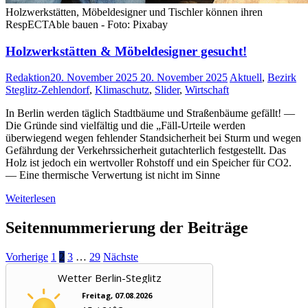
Holzwerkstätten, Möbeldesigner und Tischler können ihren
RespECTAble bauen - Foto: Pixabay
Holzwerkstätten & Möbeldesigner gesucht!
Redaktion
20. November 2025
20. November 2025
Aktuell
,
Bezirk
Steglitz-Zehlendorf
,
Klimaschutz
,
Slider
,
Wirtschaft
In Berlin werden täglich Stadtbäume und Straßenbäume gefällt! —
Die Gründe sind vielfältig und die „Fäll-Urteile werden
überwiegend wegen fehlender Standsicherheit bei Sturm und wegen
Gefährdung der Verkehrssicherheit gutachterlich festgestellt. Das
Holz ist jedoch ein wertvoller Rohstoff und ein Speicher für CO2.
— Eine thermische Verwertung ist nicht im Sinne
Weiterlesen
Seitennummerierung der Beiträge
Vorherige
1
2
3
…
29
Nächste
Wetter Berlin-Steglitz
Freitag, 07.08.2026