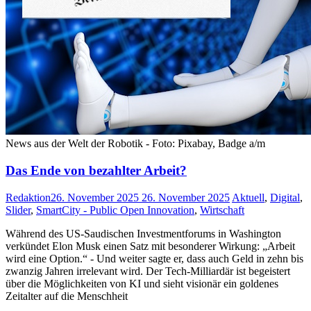
News aus der Welt der Robotik - Foto: Pixabay, Badge a/m
Das Ende von bezahlter Arbeit?
Redaktion
26. November 2025
26. November 2025
Aktuell
,
Digital
,
Slider
,
SmartCity - Public Open Innovation
,
Wirtschaft
Während des US-Saudischen Investmentforums in Washington
verkündet Elon Musk einen Satz mit besonderer Wirkung: „Arbeit
wird eine Option.“ - Und weiter sagte er, dass auch Geld in zehn bis
zwanzig Jahren irrelevant wird. Der Tech-Milliardär ist begeistert
über die Möglichkeiten von KI und sieht visionär ein goldenes
Zeitalter auf die Menschheit