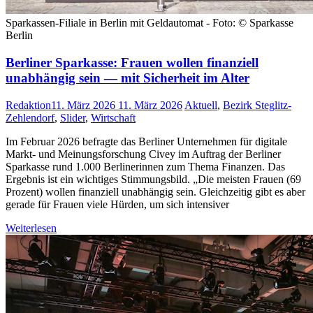
Sparkassen-Filiale in Berlin mit Geldautomat - Foto: © Sparkasse
Berlin
Berliner Sparkasse: Frauen wollen finanziell
unabhängig sein — mit Sicherheit im Alter
Redaktion
11. März 2026
11. März 2026
Aktuell
,
Bezirk Steglitz-
Zehlendorf
,
Slider
,
Wirtschaft
Im Februar 2026 befragte das Berliner Unternehmen für digitale
Markt- und Meinungsforschung Civey im Auftrag der Berliner
Sparkasse rund 1.000 Berlinerinnen zum Thema Finanzen. Das
Ergebnis ist ein wichtiges Stimmungsbild. „Die meisten Frauen (69
Prozent) wollen finanziell unabhängig sein. Gleichzeitig gibt es aber
gerade für Frauen viele Hürden, um sich intensiver
Weiterlesen