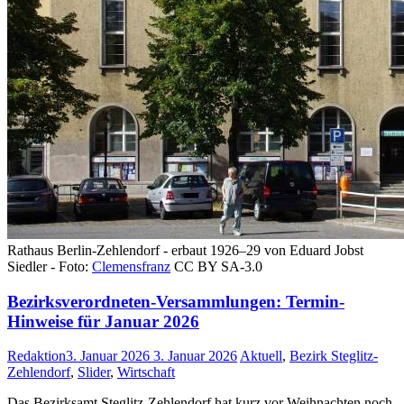
Rathaus Berlin-Zehlendorf - erbaut 1926–29 von Eduard Jobst
Siedler - Foto:
Clemensfranz
CC BY SA-3.0
Bezirksverordneten-Versammlungen: Termin-
Hinweise für Januar 2026
Redaktion
3. Januar 2026
3. Januar 2026
Aktuell
,
Bezirk Steglitz-
Zehlendorf
,
Slider
,
Wirtschaft
Das Bezirksamt Steglitz-Zehlendorf hat kurz vor Weihnachten noch