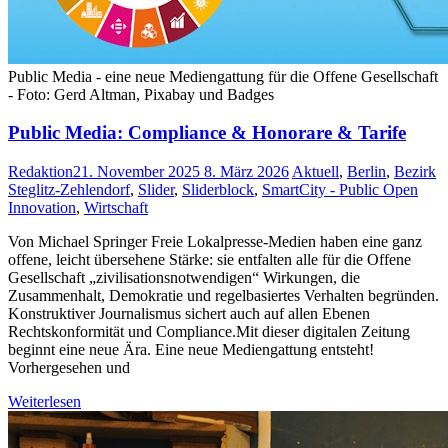
Public Media - eine neue Mediengattung für die Offene Gesellschaft
- Foto: Gerd Altman, Pixabay und Badges
Public Media: Compliance & Honorare & Tarife
Redaktion
21. November 2025
8. März 2026
Aktuell
,
Berlin
,
Bezirk
Steglitz-Zehlendorf
,
Slider
,
Sliderblock
,
SmartCity - Public Open
Innovation
,
Wirtschaft
Von Michael Springer Freie Lokalpresse-Medien haben eine ganz
offene, leicht übersehene Stärke: sie entfalten alle für die Offene
Gesellschaft „zivilisationsnotwendigen“ Wirkungen, die
Zusammenhalt, Demokratie und regelbasiertes Verhalten begründen.
Konstruktiver Journalismus sichert auch auf allen Ebenen
Rechtskonformität und Compliance.Mit dieser digitalen Zeitung
beginnt eine neue Ära. Eine neue Mediengattung entsteht!
Vorhergesehen und
Weiterlesen