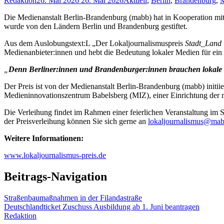
Redaktion
26. Mai 2026
26. Mai 2026
Aktuell
,
Berlin
,
Brandenburg
,
M
Die Medienanstalt Berlin-Brandenburg (mabb) hat in Kooperation mi
wurde von den Ländern Berlin und Brandenburg gestiftet.
Aus dem Auslobungstext:L „Der Lokaljournalismuspreis
Stadt_Land 
Medienanbieter:innen und hebt die Bedeutung lokaler Medien für ein p
„
Denn Berliner:innen und Brandenburger:innen brauchen lokale Me
Der Preis ist von der Medienanstalt Berlin-Brandenburg (mabb) init
Medieninnovationszentrum Babelsberg (MIZ), einer Einrichtung der m
Die Verleihung findet im Rahmen einer feierlichen Veranstaltung im S
der Preisverleihung können Sie sich gerne an
lokaljournalismus@mab
Weitere Informationen:
www.lokaljournalismus-preis.de
Beitrags-Navigation
Straßenbaumaßnahmen in der Filandastraße
Deutschlandticket Zuschuss Ausbildung ab 1. Juni beantragen
Redaktion