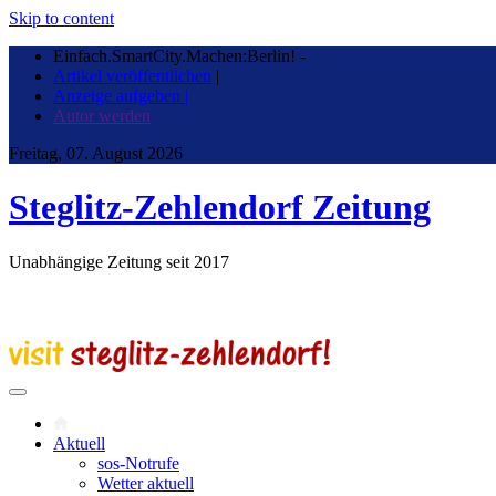
Skip to content
Einfach.SmartCity.Machen:Berlin!
-
Artikel veröffentlichen
|
Anzeige aufgeben |
Autor werden
Freitag, 07. August 2026
Steglitz-Zehlendorf Zeitung
Unabhängige Zeitung seit 2017
Aktuell
sos-Notrufe
Wetter aktuell