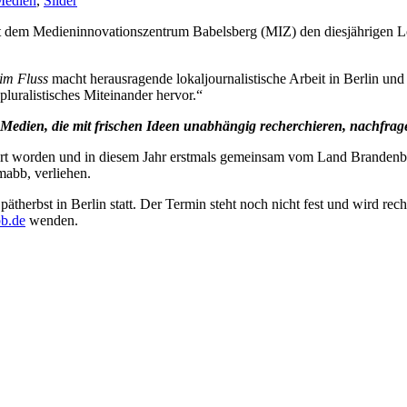
edien
,
Slider
t dem Medieninnovationszentrum Babelsberg (MIZ) den diesjährigen L
im Fluss
macht herausragende lokaljournalistische Arbeit in Berlin und
luralistisches Miteinander hervor.“
dien, die mit frischen Ideen unabhängig recherchieren, nachfragen
iiert worden und in diesem Jahr erstmals gemeinsam vom Land Brandenb
abb, verliehen.
pätherbst in Berlin statt. Der Termin steht noch nicht fest und wird r
b.de
wenden.